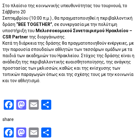
Στο πλαίσιο της κοινωνικής υπευθυνότητας του τουρνουά, το
Σάββατο 20
Σεπτεμβρίου (10:00 π.μ.) , θα πραγματοποιηθεί η περιβαλλοντική
δράση
“BEE
TOGETHER”
, σε συνεργασία με την πολύτιμη
υποστήριξη του
Μελισσοκομικού Συνεταιρισμού Ηρακλείου –
CSR Partner
της διοργάνωσης.
Κατά τη διάρκεια της δράσης θα πραγματοποιηθούν ενέργειες, με
την παρουσία σπουδαίων αθλητών των τεσσάρων ομάδων με τα
παιδιά των ακαδημιών του Ηρακλείου. Στόχος της δράσης είναι η
ανάδειξη της περιβαλλοντικής ευαισθητοποίησης, της ανάγκης
προστασίας των μελισσών, καθώς και της ενίσχυσης των
τοπικών παραγωγών όπως και της σχέσης τους με την κοινωνία
και τον αθλητισμό.
Facebook
Mastodon
Email
Μοιραστείτε
share
Facebook
Mastodon
Email
Μοιραστείτε